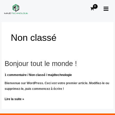
Aller
MAI
au
MEN
contenu
Non classé
Bonjour tout le monde !
Bonjour
tout
le
1 commentaire
/
Non classé
/
majdtechnologie
monde !
Bienvenue sur WordPress. Ceci est votre premier article. Modifiez-le ou
supprimez-le, puis commencez à écrire !
Lire la suite »