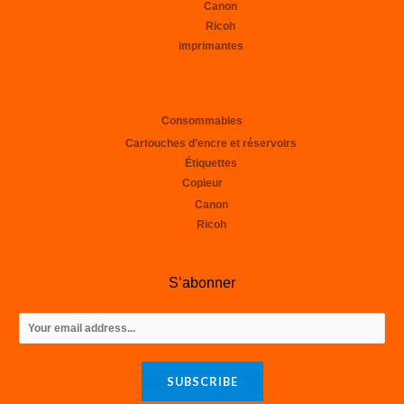
Canon
Ricoh
imprimantes
Consommables
Cartouches d’encre et réservoirs
Étiquettes
Copieur
Canon
Ricoh
S’abonner
E
m
a
SUBSCRIBE
i
l