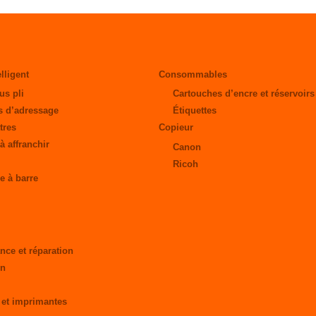
elligent
Consommables
us pli
Cartouches d’encre et réservoirs
 d’adressage
Étiquettes
tres
Copieur
à affranchir
Canon
Ricoh
e à barre
nce et réparation
on
 et imprimantes