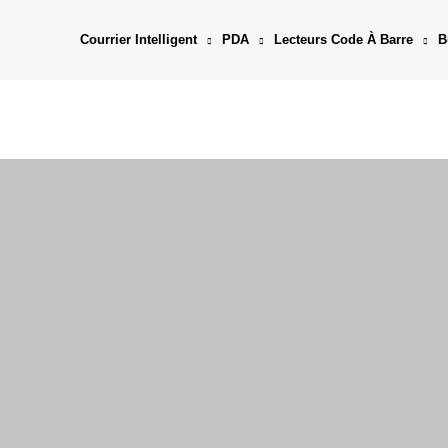
Aller
au
Courrier Intelligent
PDA
Lecteurs Code À Barre
B
contenu