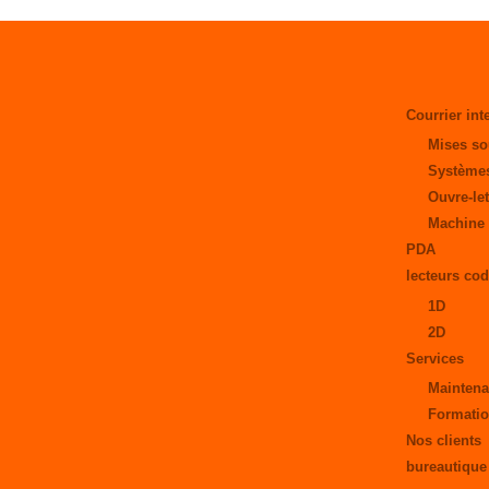
Courrier int
Mises so
Systèmes
Ouvre-let
Machine 
PDA
lecteurs cod
1D
2D
Services
Maintena
Formati
Nos clients
bureautique