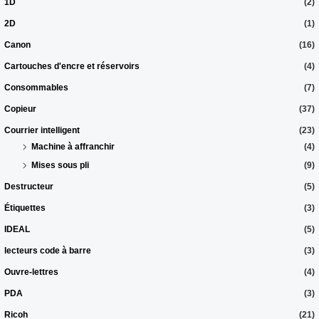
1D
(2)
2D
(1)
Canon
(16)
Cartouches d'encre et réservoirs
(4)
Consommables
(7)
Copieur
(37)
Courrier intelligent
(23)
Machine à affranchir
(4)
Mises sous pli
(9)
Destructeur
(5)
Étiquettes
(3)
IDEAL
(5)
lecteurs code à barre
(3)
Ouvre-lettres
(4)
PDA
(3)
Ricoh
(21)