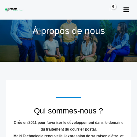
Aller
MAI
au
MEN
contenu
À propos de nous
Qui sommes-nous ?
Crée en 2011 pour favoriser le développement dans le domaine
du traitement du courrier postal.
Majd Technologie renouvelle l’expression de sa raison d’être, et