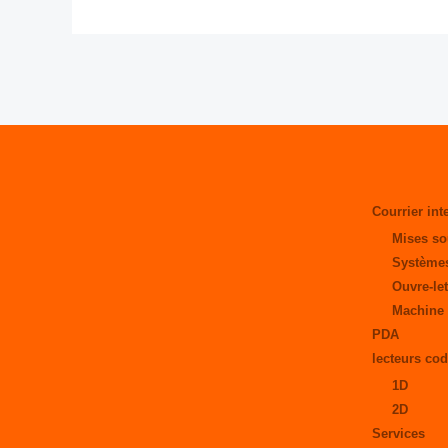
Courrier int
Mises so
Systèmes
Ouvre-let
Machine 
PDA
lecteurs cod
1D
2D
Services