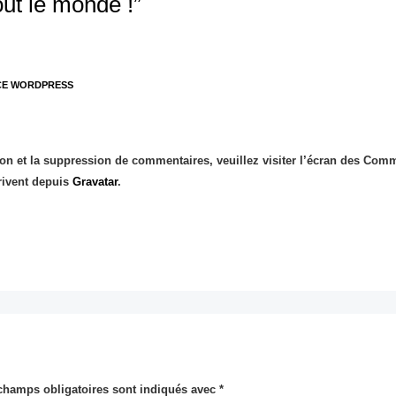
out le monde !”
CE WORDPRESS
ion et la suppression de commentaires, veuillez visiter l’écran des Com
rivent depuis
Gravatar
.
champs obligatoires sont indiqués avec
*