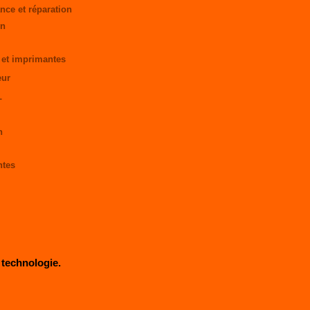
nce et réparation
on
 et imprimantes
eur
L
n
h
ntes
technologie.