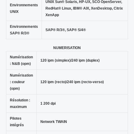
UNIX Sun® Solaris, HP-UX, SCO OpenServer,
Environnements
RedHat® Linux, IBM® AIX, XenDesktop, Citrix
UNIX
XenApp
Environnements
SAP® R/3®, SAP® S/4®
SAP® R/3®
NUMERISATION
Numérisation
120 ipm (simplex)/240 ipm (duplex)
: N&B (opm)
Numérisation
: couleur
120 ipm (recto)/240 ipm (recto-verso)
(opm)
Résolution :
1 200 dpi
maximum
Pilotes
Network TWAIN
intégrés