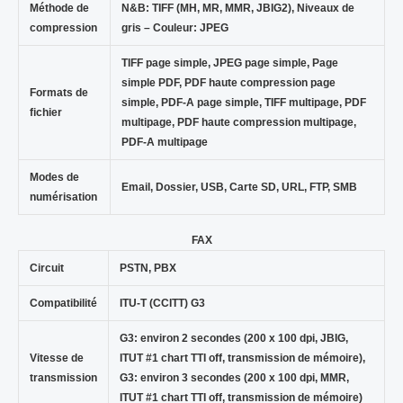
Méthode de
N&B: TIFF (MH, MR, MMR, JBIG2), Niveaux de
compression
gris – Couleur: JPEG
TIFF page simple, JPEG page simple, Page
simple PDF, PDF haute compression page
Formats de
simple, PDF-A page simple, TIFF multipage, PDF
fichier
multipage, PDF haute compression multipage,
PDF-A multipage
Modes de
Email, Dossier, USB, Carte SD, URL, FTP, SMB
numérisation
FAX
Circuit
PSTN, PBX
Compatibilité
ITU-T (CCITT) G3
G3: environ 2 secondes (200 x 100 dpi, JBIG,
Vitesse de
ITUT #1 chart TTI off, transmission de mémoire),
transmission
G3: environ 3 secondes (200 x 100 dpi, MMR,
ITUT #1 chart TTI off, transmission de mémoire)