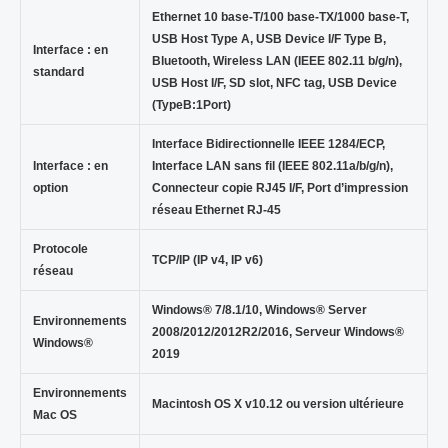
Ethernet 10 base-T/100 base-TX/1000 base-T,
USB Host Type A, USB Device I/F Type B,
Interface : en
Bluetooth, Wireless LAN (IEEE 802.11 b/g/n),
standard
USB Host I/F, SD slot, NFC tag, USB Device
(TypeB:1Port)
Interface Bidirectionnelle IEEE 1284/ECP,
Interface : en
Interface LAN sans fil (IEEE 802.11a/b/g/n),
option
Connecteur copie RJ45 I/F, Port d’impression
réseau Ethernet RJ-45
Protocole
TCP/IP (IP v4, IP v6)
réseau
Windows® 7/8.1/10, Windows® Server
Environnements
2008/2012/2012R2/2016, Serveur Windows®
Windows®
2019
Environnements
Macintosh OS X v10.12 ou version ultérieure
Mac OS