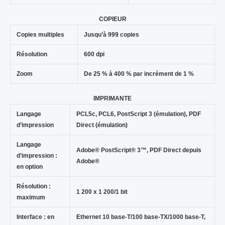
COPIEUR
Copies multiples
Jusqu’à 999 copies
Résolution
600 dpi
Zoom
De 25 % à 400 % par incrément de 1 %
IMPRIMANTE
Langage
PCL5c, PCL6, PostScript 3 (émulation), PDF
d’impression
Direct (émulation)
Langage
Adobe® PostScript® 3™, PDF Direct depuis
d’impression :
Adobe®
en option
Résolution :
1 200 x 1 200/1 bit
maximum
Interface : en
Ethernet 10 base-T/100 base-TX/1000 base-T,