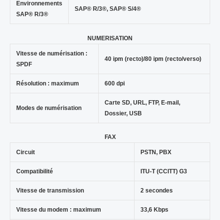
Environnements
SAP® R/3®, SAP® S/4®
SAP® R/3®
NUMERISATION
Vitesse de numérisation :
40 ipm (recto)/80 ipm (recto/verso)
SPDF
Résolution : maximum
600 dpi
Carte SD, URL, FTP, E-mail,
Modes de numérisation
Dossier, USB
FAX
Circuit
PSTN, PBX
Compatibilité
ITU-T (CCITT) G3
Vitesse de transmission
2 secondes
Vitesse du modem : maximum
33,6 Kbps