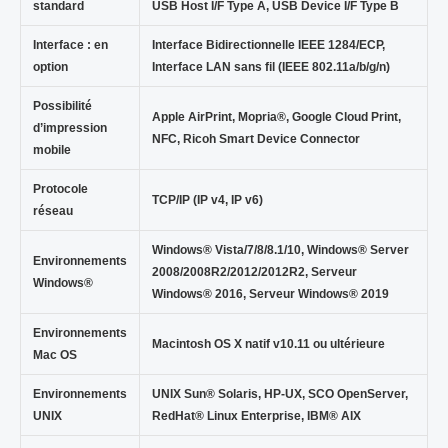
standard
USB Host I/F Type A, USB Device I/F Type B
Interface : en
Interface Bidirectionnelle IEEE 1284/ECP,
option
Interface LAN sans fil (IEEE 802.11a/b/g/n)
Possibilité
Apple AirPrint, Mopria®, Google Cloud Print,
d’impression
NFC, Ricoh Smart Device Connector
mobile
Protocole
TCP/IP (IP v4, IP v6)
réseau
Windows® Vista/7/8/8.1/10, Windows® Server
Environnements
2008/2008R2/2012/2012R2, Serveur
Windows®
Windows® 2016, Serveur Windows® 2019
Environnements
Macintosh OS X natif v10.11 ou ultérieure
Mac OS
Environnements
UNIX Sun® Solaris, HP-UX, SCO OpenServer,
UNIX
RedHat® Linux Enterprise, IBM® AIX