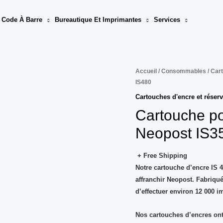
 Code À Barre
Bureautique Et Imprimantes
Services
Accueil
/
Consommables
/ Car
IS480
Cartouches d'encre et réserv
Cartouche po
Neopost IS35
+ Free Shipping
Notre cartouche d’encre
IS 
affranchir Neopost.
Fabriqué
d’effectuer environ
12 000 i
Nos cartouches d’encres ont