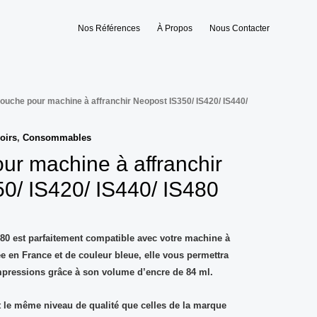
Nos Références
À Propos
Nous Contacter
touche pour machine à affranchir Neopost IS350/ IS420/ IS440/
oirs
,
Consommables
ur machine à affranchir
0/ IS420/ IS440/ IS480
480
est parfaitement
compatible
avec votre machine à
e en France
et de couleur
bleue
, elle vous permettra
mpressions
grâce à son volume d’encre de
84 ml
.
 le même niveau de qualité que celles de la marque