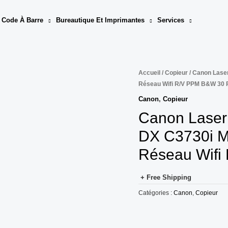
 Code À Barre
Bureautique Et Imprimantes
Services
Accueil
/
Copieur
/ Canon Las
Réseau Wifi R/V PPM B&W 30
Canon
,
Copieur
Canon Lase
DX C3730i M
Réseau Wif
+ Free Shipping
Catégories :
Canon
,
Copieur