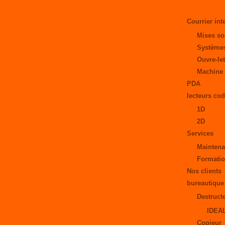
Courrier int
Mises so
Systèmes
Ouvre-let
Machine 
PDA
lecteurs cod
1D
2D
Services
Maintena
Formati
Nos clients
bureautique
Destruct
IDEA
Copieur