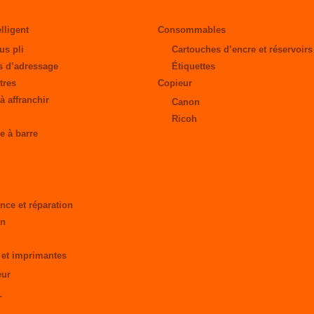
elligent
Consommables
us pli
Cartouches d’encre et réservoirs
 d’adressage
Étiquettes
tres
Copieur
à affranchir
Canon
Ricoh
e à barre
nce et réparation
on
 et imprimantes
eur
L